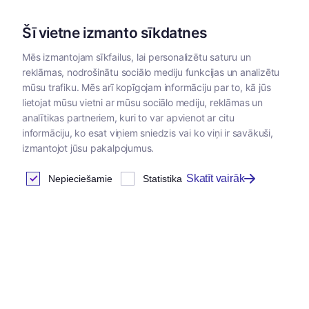
Šī vietne izmanto sīkdatnes
Mēs izmantojam sīkfailus, lai personalizētu saturu un
reklāmas, nodrošinātu sociālo mediju funkcijas un analizētu
Kategorijas
mūsu trafiku. Mēs arī kopīgojam informāciju par to, kā jūs
lietojat mūsu vietni ar mūsu sociālo mediju, reklāmas un
Sākums
/
Dzīvnieku barība
/
Exclusion
/
Exclusion barība
/
analītikas partneriem, kuri to var apvienot ar citu
informāciju, ko esat viņiem sniedzis vai ko viņi ir savākuši,
izmantojot jūsu pakalpojumus.
Skatīt vairāk
Nepieciešamie
Statistika