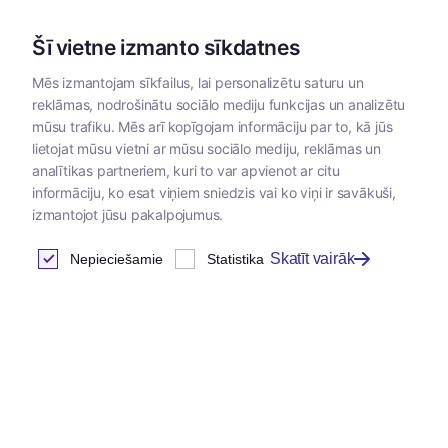
Šī vietne izmanto sīkdatnes
Mēs izmantojam sīkfailus, lai personalizētu saturu un
reklāmas, nodrošinātu sociālo mediju funkcijas un analizētu
Kategorijas
mūsu trafiku. Mēs arī kopīgojam informāciju par to, kā jūs
lietojat mūsu vietni ar mūsu sociālo mediju, reklāmas un
analītikas partneriem, kuri to var apvienot ar citu
informāciju, ko esat viņiem sniedzis vai ko viņi ir savākuši,
izmantojot jūsu pakalpojumus.
Skatīt vairāk
Nepieciešamie
Statistika