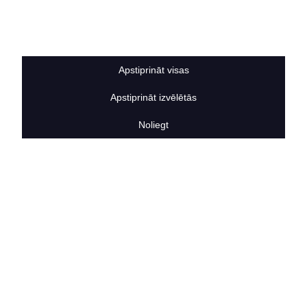
Sīkdatņu noteikumi
BERTAS NAMS
Par mums
Vakances
Apstiprināt visas
Rekvizīti
Kontakti
Apstiprināt izvēlētās
SOCIĀLIE TĪKLI
facebook
Noliegt
linkedIn
instagram
KONTAKTINFORMĀCIJA
TĀLRUNIS
+371 25911816
E-PASTA ADRESE
info@bertasnams.lv