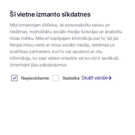
Šī vietne izmanto sīkdatnes
Mēs izmantojam sīkfailus, lai personalizētu saturu un
reklāmas, nodrošinātu sociālo mediju funkcijas un analizētu
Kategorijas
mūsu trafiku. Mēs arī kopīgojam informāciju par to, kā jūs
lietojat mūsu vietni ar mūsu sociālo mediju, reklāmas un
analītikas partneriem, kuri to var apvienot ar citu
Klientu autorizācija
informāciju, ko esat viņiem sniedzis vai ko viņi ir savākuši,
izmantojot jūsu pakalpojumus.
Skatīt vairāk
Nepieciešamie
Statistika
Ienākt
E-pasta adrese
*