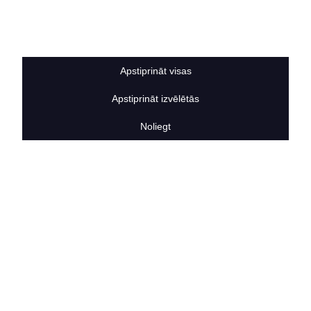
Sīkdatņu noteikumi
BERTAS NAMS
Par mums
Vakances
Apstiprināt visas
Rekvizīti
Kontakti
Apstiprināt izvēlētās
SOCIĀLIE TĪKLI
facebook
Noliegt
linkedIn
instagram
KONTAKTINFORMĀCIJA
TĀLRUNIS
+371 25911816
E-PASTA ADRESE
info@bertasnams.lv