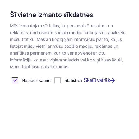
Šī vietne izmanto sīkdatnes
Mēs izmantojam sīkfailus, lai personalizētu saturu un
reklāmas, nodrošinātu sociālo mediju funkcijas un analizētu
Kategorijas
mūsu trafiku. Mēs arī kopīgojam informāciju par to, kā jūs
lietojat mūsu vietni ar mūsu sociālo mediju, reklāmas un
analītikas partneriem, kuri to var apvienot ar citu
informāciju, ko esat viņiem sniedzis vai ko viņi ir savākuši,
izmantojot jūsu pakalpojumus.
Skatīt vairāk
Nepieciešamie
Statistika