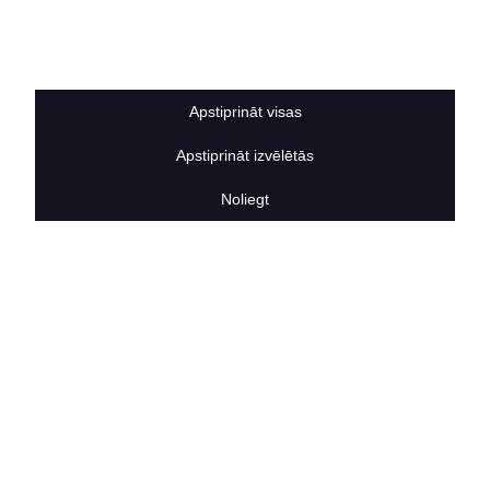
Sīkdatņu noteikumi
BERTAS NAMS
Par mums
Vakances
Apstiprināt visas
Rekvizīti
Kontakti
Apstiprināt izvēlētās
SOCIĀLIE TĪKLI
facebook
Noliegt
linkedIn
instagram
KONTAKTINFORMĀCIJA
TĀLRUNIS
+371 25911816
E-PASTA ADRESE
info@bertasnams.lv