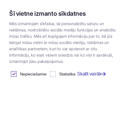
Šī vietne izmanto sīkdatnes
Mēs izmantojam sīkfailus, lai personalizētu saturu un
reklāmas, nodrošinātu sociālo mediju funkcijas un analizētu
Kategorijas
mūsu trafiku. Mēs arī kopīgojam informāciju par to, kā jūs
lietojat mūsu vietni ar mūsu sociālo mediju, reklāmas un
analītikas partneriem, kuri to var apvienot ar citu
informāciju, ko esat viņiem sniedzis vai ko viņi ir savākuši,
izmantojot jūsu pakalpojumus.
Skatīt vairāk
Nepieciešamie
Statistika