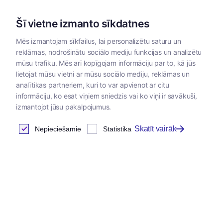
Šī vietne izmanto sīkdatnes
Mēs izmantojam sīkfailus, lai personalizētu saturu un
reklāmas, nodrošinātu sociālo mediju funkcijas un analizētu
Kategorijas
mūsu trafiku. Mēs arī kopīgojam informāciju par to, kā jūs
lietojat mūsu vietni ar mūsu sociālo mediju, reklāmas un
analītikas partneriem, kuri to var apvienot ar citu
informāciju, ko esat viņiem sniedzis vai ko viņi ir savākuši,
izmantojot jūsu pakalpojumus.
Skatīt vairāk
Nepieciešamie
Statistika