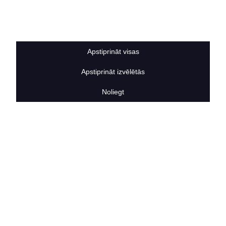
Sīkdatņu noteikumi
BERTAS NAMS
Par mums
Vakances
Apstiprināt visas
Rekvizīti
Kontakti
Apstiprināt izvēlētās
SOCIĀLIE TĪKLI
facebook
Noliegt
linkedIn
instagram
KONTAKTINFORMĀCIJA
TĀLRUNIS
+371 25911816
E-PASTA ADRESE
info@bertasnams.lv