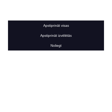
Sīkdatņu noteikumi
BERTAS NAMS
Par mums
Vakances
Apstiprināt visas
Rekvizīti
Kontakti
Apstiprināt izvēlētās
SOCIĀLIE TĪKLI
facebook
Noliegt
linkedIn
instagram
KONTAKTINFORMĀCIJA
TĀLRUNIS
+371 25911816
E-PASTA ADRESE
info@bertasnams.lv