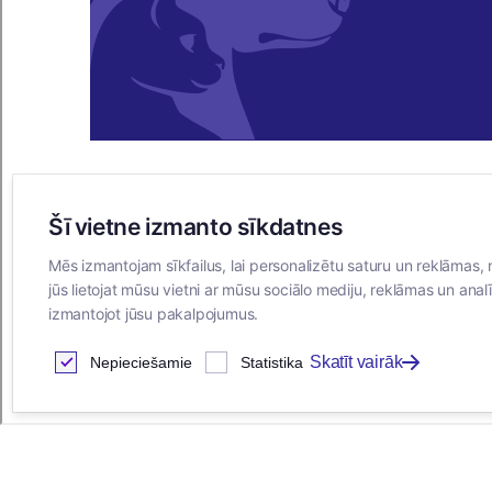
Šī vietne izmanto sīkdatnes
E-VEIKALS
Mēs izmantojam sīkfailus, lai personalizētu saturu un reklāmas, 
Iegādes noteikumi
jūs lietojat mūsu vietni ar mūsu sociālo mediju, reklāmas un analī
Privātuma politika
izmantojot jūsu pakalpojumus.
Sīkdatņu noteikumi
Skatīt vairāk
Nepieciešamie
Statistika