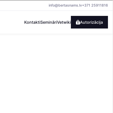
info@bertasnams.lv
+371 25911816
Kontakti
Semināri
Vetwiki
Autorizācija