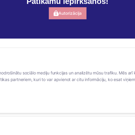
Patīkamu iepirkšanos!
Autorizācija
BERTAS NAMS
SOCIĀLIE TĪKLI
nodrošinātu sociālo mediju funkcijas un analizētu mūsu trafiku. Mēs arī 
Par mums
facebook
tikas partneriem, kuri to var apvienot ar citu informāciju, ko esat viņiem 
Vakances
linkedIn
Rekvizīti
instagram
Kontakti