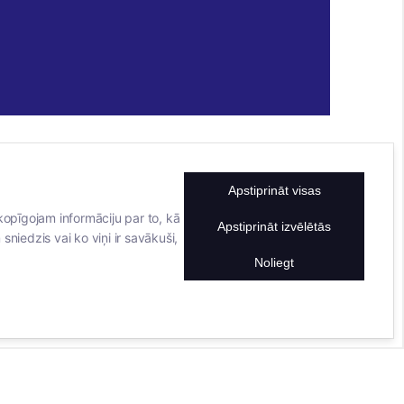
Apstiprināt visas
KONTAKTINFORMĀCIJA
TĀLRUNIS
kopīgojam informāciju par to, kā
Apstiprināt izvēlētās
sniedzis vai ko viņi ir savākuši,
+371 25911816
E-PASTA ADRESE
Noliegt
info@bertasnams.lv