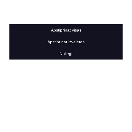
Sīkdatņu noteikumi
BERTAS NAMS
Par mums
Vakances
Apstiprināt visas
Rekvizīti
Kontakti
Apstiprināt izvēlētās
SOCIĀLIE TĪKLI
facebook
Noliegt
linkedIn
instagram
KONTAKTINFORMĀCIJA
TĀLRUNIS
+371 25911816
E-PASTA ADRESE
info@bertasnams.lv