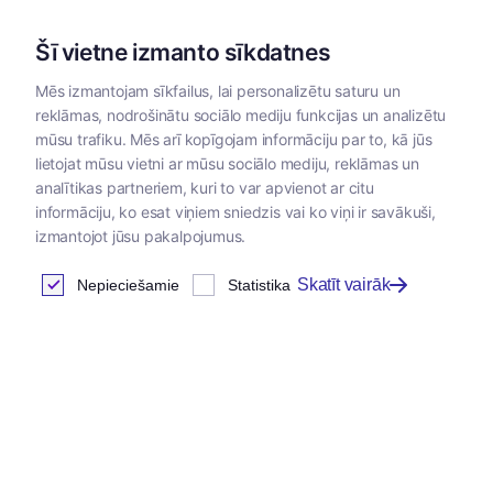
Šī vietne izmanto sīkdatnes
Mēs izmantojam sīkfailus, lai personalizētu saturu un
reklāmas, nodrošinātu sociālo mediju funkcijas un analizētu
Kategorijas
mūsu trafiku. Mēs arī kopīgojam informāciju par to, kā jūs
lietojat mūsu vietni ar mūsu sociālo mediju, reklāmas un
analītikas partneriem, kuri to var apvienot ar citu
informāciju, ko esat viņiem sniedzis vai ko viņi ir savākuši,
izmantojot jūsu pakalpojumus.
Skatīt vairāk
Nepieciešamie
Statistika