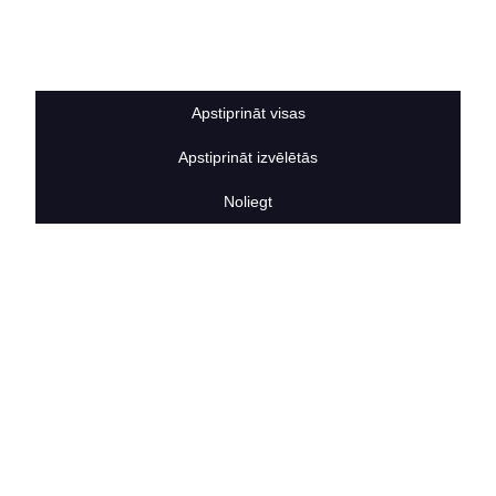
Sīkdatņu noteikumi
BERTAS NAMS
Par mums
Vakances
Apstiprināt visas
Rekvizīti
Kontakti
Apstiprināt izvēlētās
SOCIĀLIE TĪKLI
facebook
Noliegt
linkedIn
instagram
KONTAKTINFORMĀCIJA
TĀLRUNIS
+371 25911816
E-PASTA ADRESE
info@bertasnams.lv