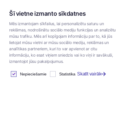
Šī vietne izmanto sīkdatnes
Mēs izmantojam sīkfailus, lai personalizētu saturu un
reklāmas, nodrošinātu sociālo mediju funkcijas un analizētu
Kategorijas
mūsu trafiku. Mēs arī kopīgojam informāciju par to, kā jūs
lietojat mūsu vietni ar mūsu sociālo mediju, reklāmas un
analītikas partneriem, kuri to var apvienot ar citu
informāciju, ko esat viņiem sniedzis vai ko viņi ir savākuši,
izmantojot jūsu pakalpojumus.
Skatīt vairāk
Nepieciešamie
Statistika