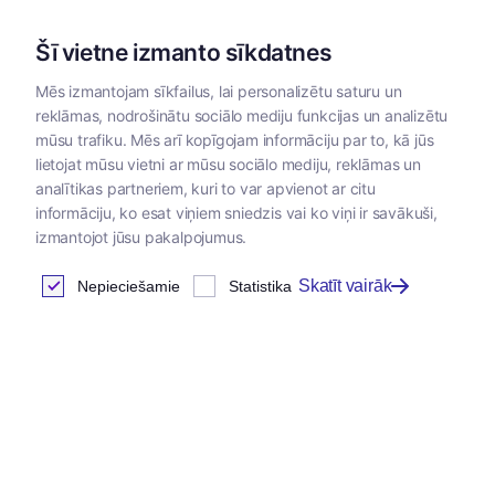
Šī vietne izmanto sīkdatnes
Mēs izmantojam sīkfailus, lai personalizētu saturu un
reklāmas, nodrošinātu sociālo mediju funkcijas un analizētu
Kategorijas
mūsu trafiku. Mēs arī kopīgojam informāciju par to, kā jūs
lietojat mūsu vietni ar mūsu sociālo mediju, reklāmas un
analītikas partneriem, kuri to var apvienot ar citu
informāciju, ko esat viņiem sniedzis vai ko viņi ir savākuši,
izmantojot jūsu pakalpojumus.
Skatīt vairāk
Nepieciešamie
Statistika