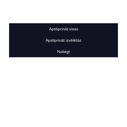
Sīkdatņu noteikumi
BERTAS NAMS
Par mums
Vakances
Apstiprināt visas
Rekvizīti
Kontakti
Apstiprināt izvēlētās
SOCIĀLIE TĪKLI
facebook
Noliegt
linkedIn
instagram
KONTAKTINFORMĀCIJA
TĀLRUNIS
+371 25911816
E-PASTA ADRESE
info@bertasnams.lv