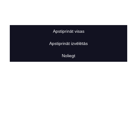
Sīkdatņu noteikumi
BERTAS NAMS
Par mums
Vakances
Apstiprināt visas
Rekvizīti
Kontakti
Apstiprināt izvēlētās
SOCIĀLIE TĪKLI
facebook
Noliegt
linkedIn
instagram
KONTAKTINFORMĀCIJA
TĀLRUNIS
+371 25911816
E-PASTA ADRESE
info@bertasnams.lv