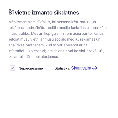
Šī vietne izmanto sīkdatnes
Mēs izmantojam sīkfailus, lai personalizētu saturu un
reklāmas, nodrošinātu sociālo mediju funkcijas un analizētu
Kategorijas
mūsu trafiku. Mēs arī kopīgojam informāciju par to, kā jūs
lietojat mūsu vietni ar mūsu sociālo mediju, reklāmas un
analītikas partneriem, kuri to var apvienot ar citu
informāciju, ko esat viņiem sniedzis vai ko viņi ir savākuši,
izmantojot jūsu pakalpojumus.
Skatīt vairāk
Nepieciešamie
Statistika