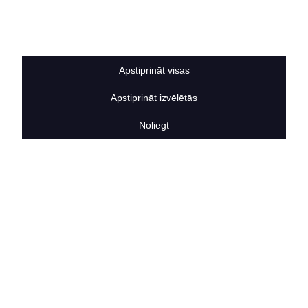
Sīkdatņu noteikumi
BERTAS NAMS
Par mums
Vakances
Apstiprināt visas
Rekvizīti
Kontakti
Apstiprināt izvēlētās
SOCIĀLIE TĪKLI
facebook
Noliegt
linkedIn
instagram
KONTAKTINFORMĀCIJA
TĀLRUNIS
+371 25911816
E-PASTA ADRESE
info@bertasnams.lv