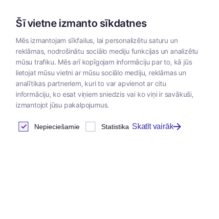
Šī vietne izmanto sīkdatnes
Mēs izmantojam sīkfailus, lai personalizētu saturu un
reklāmas, nodrošinātu sociālo mediju funkcijas un analizētu
Kategorijas
mūsu trafiku. Mēs arī kopīgojam informāciju par to, kā jūs
lietojat mūsu vietni ar mūsu sociālo mediju, reklāmas un
analītikas partneriem, kuri to var apvienot ar citu
informāciju, ko esat viņiem sniedzis vai ko viņi ir savākuši,
izmantojot jūsu pakalpojumus.
Skatīt vairāk
Nepieciešamie
Statistika