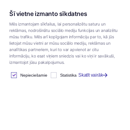
Šī vietne izmanto sīkdatnes
Mēs izmantojam sīkfailus, lai personalizētu saturu un
reklāmas, nodrošinātu sociālo mediju funkcijas un analizētu
Kategorijas
mūsu trafiku. Mēs arī kopīgojam informāciju par to, kā jūs
lietojat mūsu vietni ar mūsu sociālo mediju, reklāmas un
analītikas partneriem, kuri to var apvienot ar citu
informāciju, ko esat viņiem sniedzis vai ko viņi ir savākuši,
izmantojot jūsu pakalpojumus.
Skatīt vairāk
Nepieciešamie
Statistika