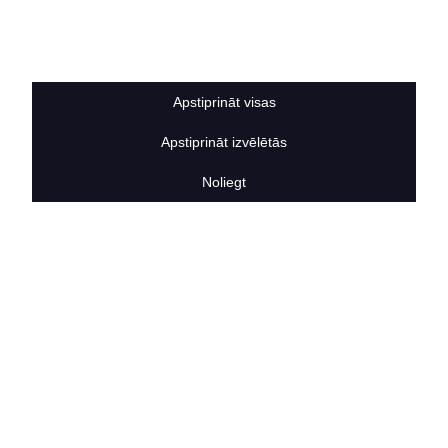
Sīkdatņu noteikumi
BERTAS NAMS
Par mums
Vakances
Apstiprināt visas
Rekvizīti
Kontakti
Apstiprināt izvēlētās
SOCIĀLIE TĪKLI
facebook
Noliegt
linkedIn
instagram
KONTAKTINFORMĀCIJA
TĀLRUNIS
+371 25911816
E-PASTA ADRESE
info@bertasnams.lv