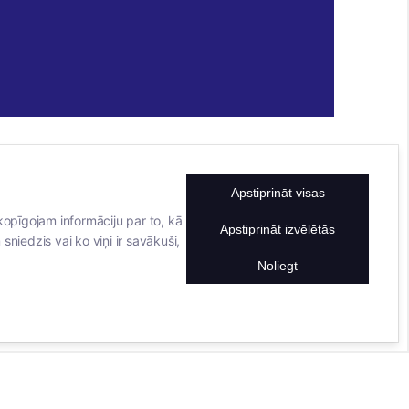
Apstiprināt visas
KONTAKTINFORMĀCIJA
TĀLRUNIS
kopīgojam informāciju par to, kā
Apstiprināt izvēlētās
sniedzis vai ko viņi ir savākuši,
+371 25911816
E-PASTA ADRESE
Noliegt
info@bertasnams.lv