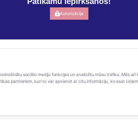
Patīkamu iepirkšanos!
Autorizācija
BERTAS NAMS
SOCIĀLIE TĪKLI
nodrošinātu sociālo mediju funkcijas un analizētu mūsu trafiku. Mēs arī 
Par mums
facebook
tikas partneriem, kuri to var apvienot ar citu informāciju, ko esat viņiem 
Vakances
linkedIn
Rekvizīti
instagram
Kontakti