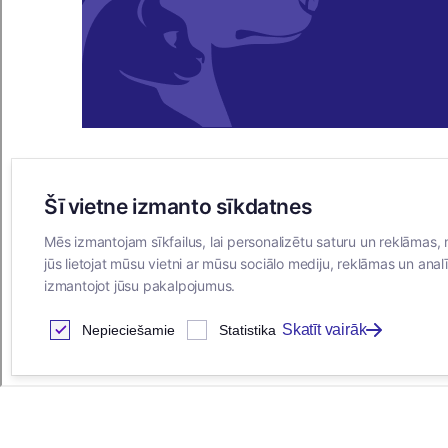
Šī vietne izmanto sīkdatnes
E-VEIKALS
Mēs izmantojam sīkfailus, lai personalizētu saturu un reklāmas, 
Iegādes noteikumi
jūs lietojat mūsu vietni ar mūsu sociālo mediju, reklāmas un analī
Privātuma politika
izmantojot jūsu pakalpojumus.
Sīkdatņu noteikumi
Skatīt vairāk
Nepieciešamie
Statistika