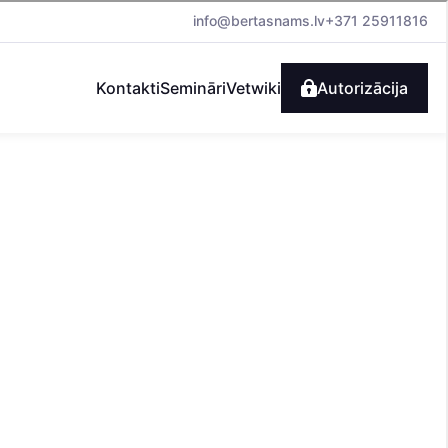
info@bertasnams.lv
+371 25911816
Kontakti
Semināri
Vetwiki
Autorizācija