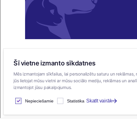
Šī vietne izmanto sīkdatnes
E-VEIKALS
Mēs izmantojam sīkfailus, lai personalizētu saturu un reklāmas, 
Iegādes noteikumi
jūs lietojat mūsu vietni ar mūsu sociālo mediju, reklāmas un analī
Privātuma politika
izmantojot jūsu pakalpojumus.
Sīkdatņu noteikumi
Skatīt vairāk
Nepieciešamie
Statistika