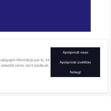
Apstiprināt visas
KONTAKTINFORMĀCIJA
TĀLRUNIS
kopīgojam informāciju par to, kā
Apstiprināt izvēlētās
sniedzis vai ko viņi ir savākuši,
+371 25911816
E-PASTA ADRESE
Noliegt
info@bertasnams.lv