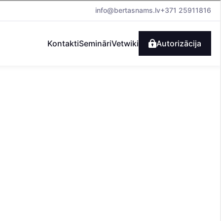
info@bertasnams.lv
+371 25911816
Kontakti
Semināri
Vetwiki
Autorizācija