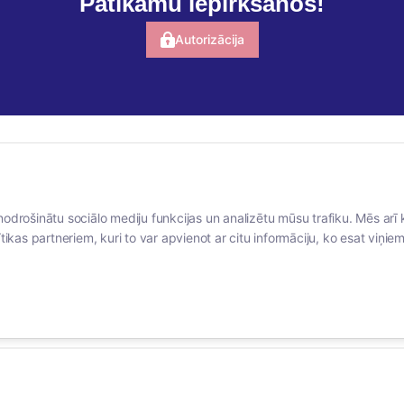
Patīkamu iepirkšanos!
Autorizācija
BERTAS NAMS
SOCIĀLIE TĪKLI
nodrošinātu sociālo mediju funkcijas un analizētu mūsu trafiku. Mēs arī 
Par mums
facebook
tikas partneriem, kuri to var apvienot ar citu informāciju, ko esat viņiem 
Vakances
linkedIn
Rekvizīti
instagram
Kontakti