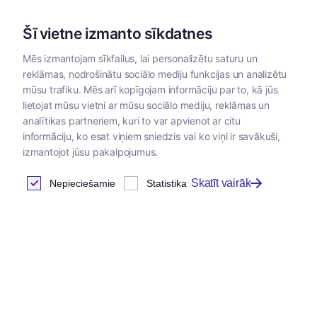
Šī vietne izmanto sīkdatnes
Mēs izmantojam sīkfailus, lai personalizētu saturu un
reklāmas, nodrošinātu sociālo mediju funkcijas un analizētu
Kategorijas
mūsu trafiku. Mēs arī kopīgojam informāciju par to, kā jūs
lietojat mūsu vietni ar mūsu sociālo mediju, reklāmas un
analītikas partneriem, kuri to var apvienot ar citu
informāciju, ko esat viņiem sniedzis vai ko viņi ir savākuši,
izmantojot jūsu pakalpojumus.
Skatīt vairāk
Nepieciešamie
Statistika