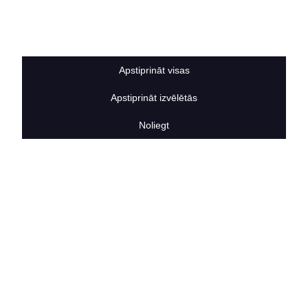
Sīkdatņu noteikumi
BERTAS NAMS
Par mums
Vakances
Apstiprināt visas
Rekvizīti
Kontakti
Apstiprināt izvēlētās
SOCIĀLIE TĪKLI
facebook
Noliegt
linkedIn
instagram
KONTAKTINFORMĀCIJA
TĀLRUNIS
+371 25911816
E-PASTA ADRESE
info@bertasnams.lv