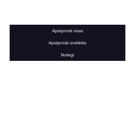
Sīkdatņu noteikumi
BERTAS NAMS
Par mums
Vakances
Apstiprināt visas
Rekvizīti
Kontakti
Apstiprināt izvēlētās
SOCIĀLIE TĪKLI
facebook
Noliegt
linkedIn
instagram
KONTAKTINFORMĀCIJA
TĀLRUNIS
+371 25911816
E-PASTA ADRESE
info@bertasnams.lv