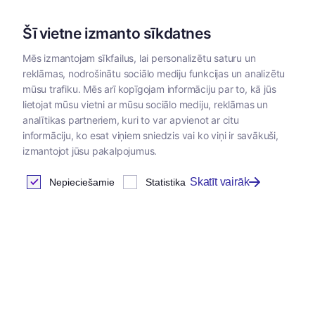
Šī vietne izmanto sīkdatnes
Mēs izmantojam sīkfailus, lai personalizētu saturu un
reklāmas, nodrošinātu sociālo mediju funkcijas un analizētu
Kategorijas
mūsu trafiku. Mēs arī kopīgojam informāciju par to, kā jūs
lietojat mūsu vietni ar mūsu sociālo mediju, reklāmas un
analītikas partneriem, kuri to var apvienot ar citu
informāciju, ko esat viņiem sniedzis vai ko viņi ir savākuši,
izmantojot jūsu pakalpojumus.
Skatīt vairāk
Nepieciešamie
Statistika