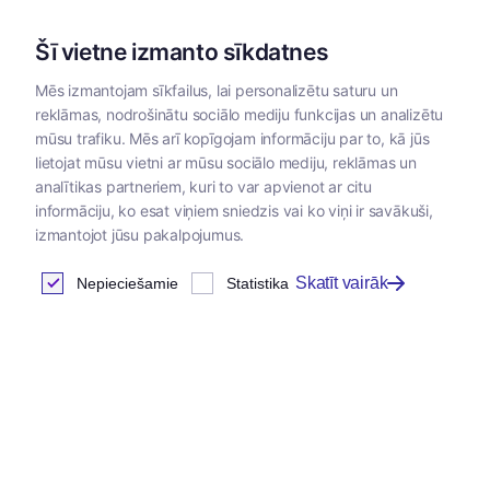
Šī vietne izmanto sīkdatnes
Mēs izmantojam sīkfailus, lai personalizētu saturu un
reklāmas, nodrošinātu sociālo mediju funkcijas un analizētu
Kategorijas
mūsu trafiku. Mēs arī kopīgojam informāciju par to, kā jūs
lietojat mūsu vietni ar mūsu sociālo mediju, reklāmas un
analītikas partneriem, kuri to var apvienot ar citu
informāciju, ko esat viņiem sniedzis vai ko viņi ir savākuši,
izmantojot jūsu pakalpojumus.
Skatīt vairāk
Nepieciešamie
Statistika