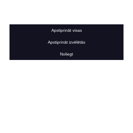
Sīkdatņu noteikumi
BERTAS NAMS
Par mums
Vakances
Apstiprināt visas
Rekvizīti
Kontakti
Apstiprināt izvēlētās
SOCIĀLIE TĪKLI
facebook
Noliegt
linkedIn
instagram
KONTAKTINFORMĀCIJA
TĀLRUNIS
+371 25911816
E-PASTA ADRESE
info@bertasnams.lv