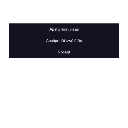
Sīkdatņu noteikumi
BERTAS NAMS
Par mums
Vakances
Apstiprināt visas
Rekvizīti
Kontakti
Apstiprināt izvēlētās
SOCIĀLIE TĪKLI
facebook
Noliegt
linkedIn
instagram
KONTAKTINFORMĀCIJA
TĀLRUNIS
+371 25911816
E-PASTA ADRESE
info@bertasnams.lv