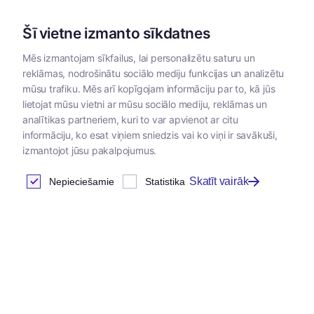
Šī vietne izmanto sīkdatnes
Mēs izmantojam sīkfailus, lai personalizētu saturu un
reklāmas, nodrošinātu sociālo mediju funkcijas un analizētu
Kategorijas
mūsu trafiku. Mēs arī kopīgojam informāciju par to, kā jūs
lietojat mūsu vietni ar mūsu sociālo mediju, reklāmas un
analītikas partneriem, kuri to var apvienot ar citu
informāciju, ko esat viņiem sniedzis vai ko viņi ir savākuši,
izmantojot jūsu pakalpojumus.
Skatīt vairāk
Nepieciešamie
Statistika