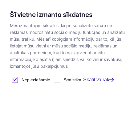
Šī vietne izmanto sīkdatnes
Mēs izmantojam sīkfailus, lai personalizētu saturu un
reklāmas, nodrošinātu sociālo mediju funkcijas un analizētu
Kategorijas
mūsu trafiku. Mēs arī kopīgojam informāciju par to, kā jūs
lietojat mūsu vietni ar mūsu sociālo mediju, reklāmas un
analītikas partneriem, kuri to var apvienot ar citu
informāciju, ko esat viņiem sniedzis vai ko viņi ir savākuši,
izmantojot jūsu pakalpojumus.
Skatīt vairāk
Nepieciešamie
Statistika