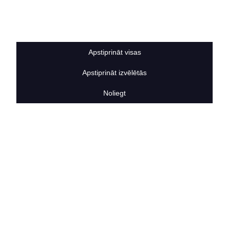
Sīkdatņu noteikumi
BERTAS NAMS
Par mums
Vakances
Apstiprināt visas
Rekvizīti
Kontakti
Apstiprināt izvēlētās
SOCIĀLIE TĪKLI
facebook
Noliegt
linkedIn
instagram
KONTAKTINFORMĀCIJA
TĀLRUNIS
+371 25911816
E-PASTA ADRESE
info@bertasnams.lv