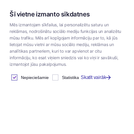
Šī vietne izmanto sīkdatnes
Mēs izmantojam sīkfailus, lai personalizētu saturu un
reklāmas, nodrošinātu sociālo mediju funkcijas un analizētu
Kategorijas
mūsu trafiku. Mēs arī kopīgojam informāciju par to, kā jūs
lietojat mūsu vietni ar mūsu sociālo mediju, reklāmas un
analītikas partneriem, kuri to var apvienot ar citu
informāciju, ko esat viņiem sniedzis vai ko viņi ir savākuši,
izmantojot jūsu pakalpojumus.
Skatīt vairāk
Nepieciešamie
Statistika