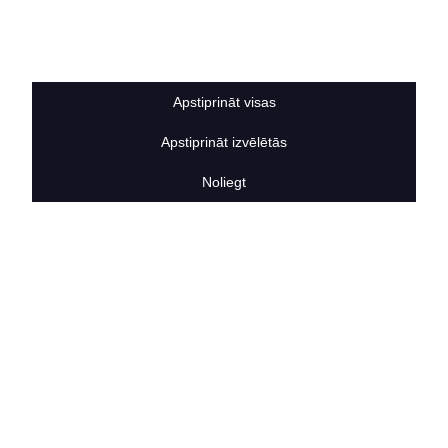
Sīkdatņu noteikumi
BERTAS NAMS
Par mums
Vakances
Apstiprināt visas
Rekvizīti
Kontakti
Apstiprināt izvēlētās
SOCIĀLIE TĪKLI
facebook
Noliegt
linkedIn
instagram
KONTAKTINFORMĀCIJA
TĀLRUNIS
+371 25911816
E-PASTA ADRESE
info@bertasnams.lv