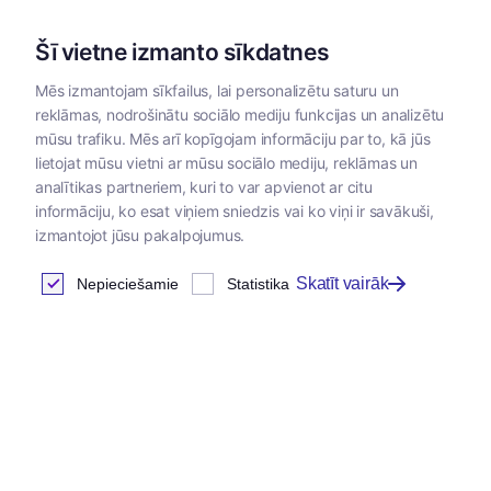
Šī vietne izmanto sīkdatnes
Mēs izmantojam sīkfailus, lai personalizētu saturu un
reklāmas, nodrošinātu sociālo mediju funkcijas un analizētu
Kategorijas
mūsu trafiku. Mēs arī kopīgojam informāciju par to, kā jūs
lietojat mūsu vietni ar mūsu sociālo mediju, reklāmas un
analītikas partneriem, kuri to var apvienot ar citu
informāciju, ko esat viņiem sniedzis vai ko viņi ir savākuši,
izmantojot jūsu pakalpojumus.
Skatīt vairāk
Nepieciešamie
Statistika