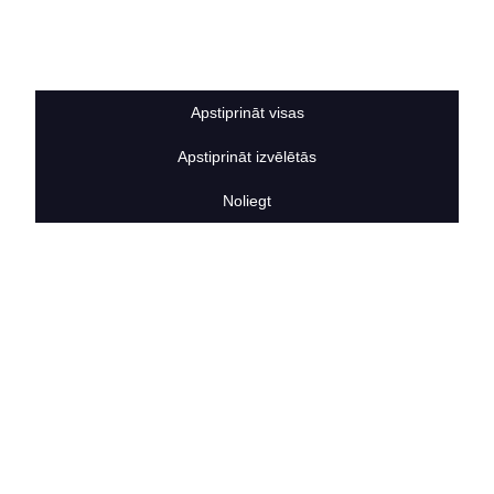
Sīkdatņu noteikumi
BERTAS NAMS
Par mums
Vakances
Apstiprināt visas
Rekvizīti
Kontakti
Apstiprināt izvēlētās
SOCIĀLIE TĪKLI
facebook
Noliegt
linkedIn
instagram
KONTAKTINFORMĀCIJA
TĀLRUNIS
+371 25911816
E-PASTA ADRESE
info@bertasnams.lv