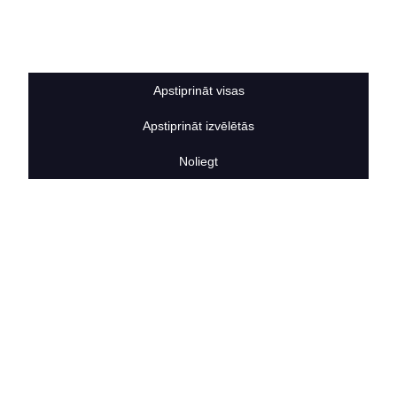
Sīkdatņu noteikumi
BERTAS NAMS
Par mums
Vakances
Apstiprināt visas
Rekvizīti
Kontakti
Apstiprināt izvēlētās
SOCIĀLIE TĪKLI
facebook
Noliegt
linkedIn
instagram
KONTAKTINFORMĀCIJA
TĀLRUNIS
+371 25911816
E-PASTA ADRESE
info@bertasnams.lv