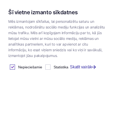
Šī vietne izmanto sīkdatnes
Mēs izmantojam sīkfailus, lai personalizētu saturu un
reklāmas, nodrošinātu sociālo mediju funkcijas un analizētu
Kategorijas
mūsu trafiku. Mēs arī kopīgojam informāciju par to, kā jūs
lietojat mūsu vietni ar mūsu sociālo mediju, reklāmas un
analītikas partneriem, kuri to var apvienot ar citu
informāciju, ko esat viņiem sniedzis vai ko viņi ir savākuši,
izmantojot jūsu pakalpojumus.
Skatīt vairāk
Nepieciešamie
Statistika