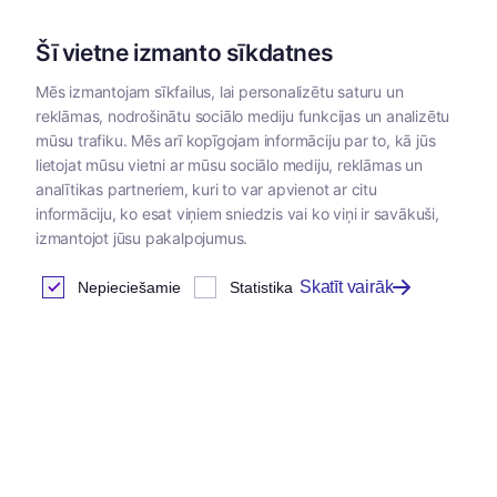
Šī vietne izmanto sīkdatnes
Mēs izmantojam sīkfailus, lai personalizētu saturu un
reklāmas, nodrošinātu sociālo mediju funkcijas un analizētu
Kategorijas
mūsu trafiku. Mēs arī kopīgojam informāciju par to, kā jūs
lietojat mūsu vietni ar mūsu sociālo mediju, reklāmas un
analītikas partneriem, kuri to var apvienot ar citu
informāciju, ko esat viņiem sniedzis vai ko viņi ir savākuši,
izmantojot jūsu pakalpojumus.
Skatīt vairāk
Nepieciešamie
Statistika