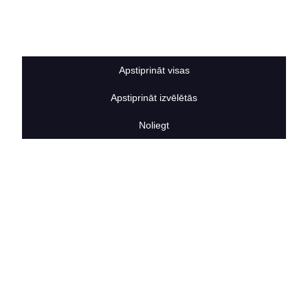
Sīkdatņu noteikumi
BERTAS NAMS
Par mums
Vakances
Apstiprināt visas
Rekvizīti
Kontakti
Apstiprināt izvēlētās
SOCIĀLIE TĪKLI
facebook
Noliegt
linkedIn
instagram
KONTAKTINFORMĀCIJA
TĀLRUNIS
+371 25911816
E-PASTA ADRESE
info@bertasnams.lv