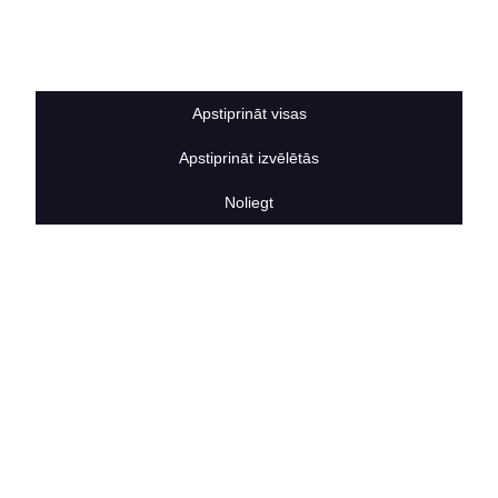
Sīkdatņu noteikumi
BERTAS NAMS
Par mums
Vakances
Apstiprināt visas
Rekvizīti
Kontakti
Apstiprināt izvēlētās
SOCIĀLIE TĪKLI
facebook
Noliegt
linkedIn
instagram
KONTAKTINFORMĀCIJA
TĀLRUNIS
+371 25911816
E-PASTA ADRESE
info@bertasnams.lv