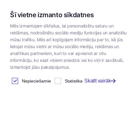
Šī vietne izmanto sīkdatnes
Mēs izmantojam sīkfailus, lai personalizētu saturu un
reklāmas, nodrošinātu sociālo mediju funkcijas un analizētu
Kategorijas
mūsu trafiku. Mēs arī kopīgojam informāciju par to, kā jūs
lietojat mūsu vietni ar mūsu sociālo mediju, reklāmas un
analītikas partneriem, kuri to var apvienot ar citu
informāciju, ko esat viņiem sniedzis vai ko viņi ir savākuši,
izmantojot jūsu pakalpojumus.
Skatīt vairāk
Nepieciešamie
Statistika