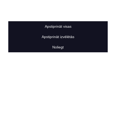
Sīkdatņu noteikumi
BERTAS NAMS
Par mums
Vakances
Apstiprināt visas
Rekvizīti
Kontakti
Apstiprināt izvēlētās
SOCIĀLIE TĪKLI
facebook
Noliegt
linkedIn
instagram
KONTAKTINFORMĀCIJA
TĀLRUNIS
+371 25911816
E-PASTA ADRESE
info@bertasnams.lv