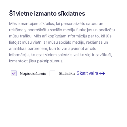
Šī vietne izmanto sīkdatnes
Mēs izmantojam sīkfailus, lai personalizētu saturu un
reklāmas, nodrošinātu sociālo mediju funkcijas un analizētu
Kategorijas
mūsu trafiku. Mēs arī kopīgojam informāciju par to, kā jūs
lietojat mūsu vietni ar mūsu sociālo mediju, reklāmas un
analītikas partneriem, kuri to var apvienot ar citu
informāciju, ko esat viņiem sniedzis vai ko viņi ir savākuši,
izmantojot jūsu pakalpojumus.
Skatīt vairāk
Nepieciešamie
Statistika