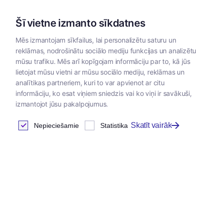
Šī vietne izmanto sīkdatnes
Mēs izmantojam sīkfailus, lai personalizētu saturu un
reklāmas, nodrošinātu sociālo mediju funkcijas un analizētu
Kategorijas
mūsu trafiku. Mēs arī kopīgojam informāciju par to, kā jūs
lietojat mūsu vietni ar mūsu sociālo mediju, reklāmas un
analītikas partneriem, kuri to var apvienot ar citu
informāciju, ko esat viņiem sniedzis vai ko viņi ir savākuši,
izmantojot jūsu pakalpojumus.
Skatīt vairāk
Nepieciešamie
Statistika