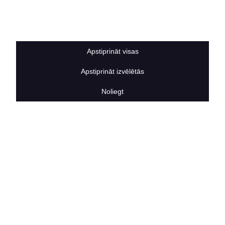
Sīkdatņu noteikumi
BERTAS NAMS
Par mums
Vakances
Apstiprināt visas
Rekvizīti
Kontakti
Apstiprināt izvēlētās
SOCIĀLIE TĪKLI
facebook
Noliegt
linkedIn
instagram
KONTAKTINFORMĀCIJA
TĀLRUNIS
+371 25911816
E-PASTA ADRESE
info@bertasnams.lv