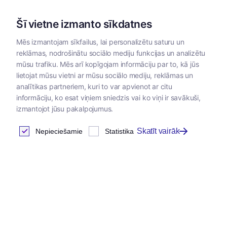
Šī vietne izmanto sīkdatnes
Mēs izmantojam sīkfailus, lai personalizētu saturu un
reklāmas, nodrošinātu sociālo mediju funkcijas un analizētu
Kategorijas
mūsu trafiku. Mēs arī kopīgojam informāciju par to, kā jūs
lietojat mūsu vietni ar mūsu sociālo mediju, reklāmas un
analītikas partneriem, kuri to var apvienot ar citu
informāciju, ko esat viņiem sniedzis vai ko viņi ir savākuši,
izmantojot jūsu pakalpojumus.
Skatīt vairāk
Nepieciešamie
Statistika