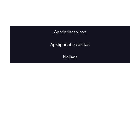
Sīkdatņu noteikumi
BERTAS NAMS
Par mums
Vakances
Apstiprināt visas
Rekvizīti
Kontakti
Apstiprināt izvēlētās
SOCIĀLIE TĪKLI
facebook
Noliegt
linkedIn
instagram
KONTAKTINFORMĀCIJA
TĀLRUNIS
+371 25911816
E-PASTA ADRESE
info@bertasnams.lv