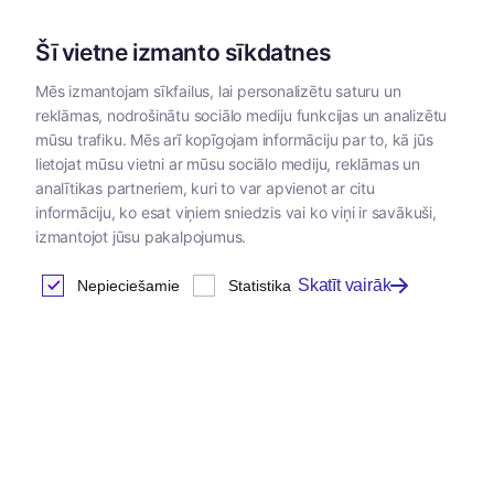
Šī vietne izmanto sīkdatnes
Mēs izmantojam sīkfailus, lai personalizētu saturu un
reklāmas, nodrošinātu sociālo mediju funkcijas un analizētu
Kategorijas
mūsu trafiku. Mēs arī kopīgojam informāciju par to, kā jūs
lietojat mūsu vietni ar mūsu sociālo mediju, reklāmas un
analītikas partneriem, kuri to var apvienot ar citu
informāciju, ko esat viņiem sniedzis vai ko viņi ir savākuši,
izmantojot jūsu pakalpojumus.
Skatīt vairāk
Nepieciešamie
Statistika