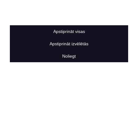
Sīkdatņu noteikumi
BERTAS NAMS
Par mums
Vakances
Apstiprināt visas
Rekvizīti
Kontakti
Apstiprināt izvēlētās
SOCIĀLIE TĪKLI
facebook
Noliegt
linkedIn
instagram
KONTAKTINFORMĀCIJA
TĀLRUNIS
+371 25911816
E-PASTA ADRESE
info@bertasnams.lv