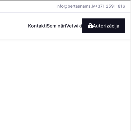
info@bertasnams.lv
+371 25911816
Kontakti
Semināri
Vetwiki
Autorizācija