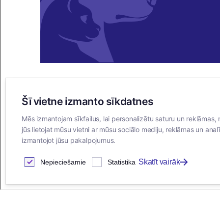
Šī vietne izmanto sīkdatnes
E-VEIKALS
Mēs izmantojam sīkfailus, lai personalizētu saturu un reklāmas, 
Iegādes noteikumi
jūs lietojat mūsu vietni ar mūsu sociālo mediju, reklāmas un analī
Privātuma politika
izmantojot jūsu pakalpojumus.
Sīkdatņu noteikumi
Skatīt vairāk
Nepieciešamie
Statistika