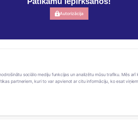
Patīkamu iepirkšanos!
Autorizācija
BERTAS NAMS
SOCIĀLIE TĪKLI
nodrošinātu sociālo mediju funkcijas un analizētu mūsu trafiku. Mēs arī 
Par mums
facebook
tikas partneriem, kuri to var apvienot ar citu informāciju, ko esat viņiem 
Vakances
linkedIn
Rekvizīti
instagram
Kontakti