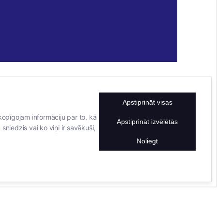
Apstiprināt visas
KONTAKTINFORMĀCIJA
TĀLRUNIS
kopīgojam informāciju par to, kā
Apstiprināt izvēlētās
sniedzis vai ko viņi ir savākuši,
+371 25911816
E-PASTA ADRESE
Noliegt
info@bertasnams.lv