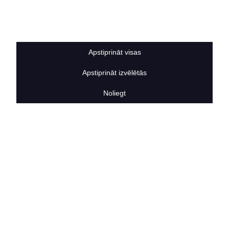
Sīkdatņu noteikumi
BERTAS NAMS
Par mums
Vakances
Apstiprināt visas
Rekvizīti
Kontakti
Apstiprināt izvēlētās
SOCIĀLIE TĪKLI
facebook
Noliegt
linkedIn
instagram
KONTAKTINFORMĀCIJA
TĀLRUNIS
+371 25911816
E-PASTA ADRESE
info@bertasnams.lv