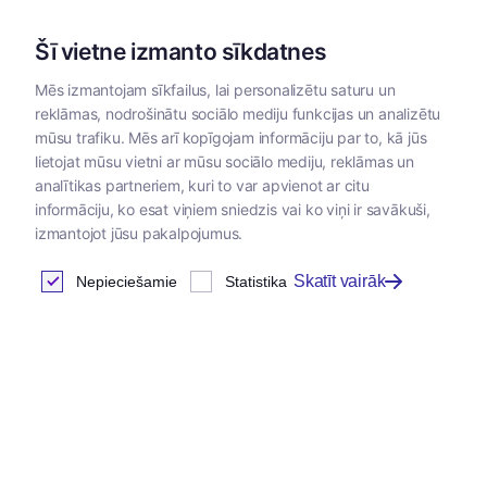
Šī vietne izmanto sīkdatnes
Mēs izmantojam sīkfailus, lai personalizētu saturu un
reklāmas, nodrošinātu sociālo mediju funkcijas un analizētu
Kategorijas
mūsu trafiku. Mēs arī kopīgojam informāciju par to, kā jūs
lietojat mūsu vietni ar mūsu sociālo mediju, reklāmas un
analītikas partneriem, kuri to var apvienot ar citu
informāciju, ko esat viņiem sniedzis vai ko viņi ir savākuši,
izmantojot jūsu pakalpojumus.
Skatīt vairāk
Nepieciešamie
Statistika