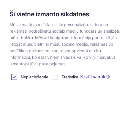
Šī vietne izmanto sīkdatnes
Mēs izmantojam sīkfailus, lai personalizētu saturu un
reklāmas, nodrošinātu sociālo mediju funkcijas un analizētu
Kategorijas
mūsu trafiku. Mēs arī kopīgojam informāciju par to, kā jūs
lietojat mūsu vietni ar mūsu sociālo mediju, reklāmas un
analītikas partneriem, kuri to var apvienot ar citu
informāciju, ko esat viņiem sniedzis vai ko viņi ir savākuši,
izmantojot jūsu pakalpojumus.
Skatīt vairāk
Nepieciešamie
Statistika