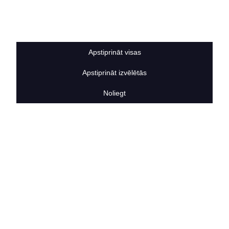
Sīkdatņu noteikumi
BERTAS NAMS
Par mums
Vakances
Apstiprināt visas
Rekvizīti
Kontakti
Apstiprināt izvēlētās
SOCIĀLIE TĪKLI
facebook
Noliegt
linkedIn
instagram
KONTAKTINFORMĀCIJA
TĀLRUNIS
+371 25911816
E-PASTA ADRESE
info@bertasnams.lv