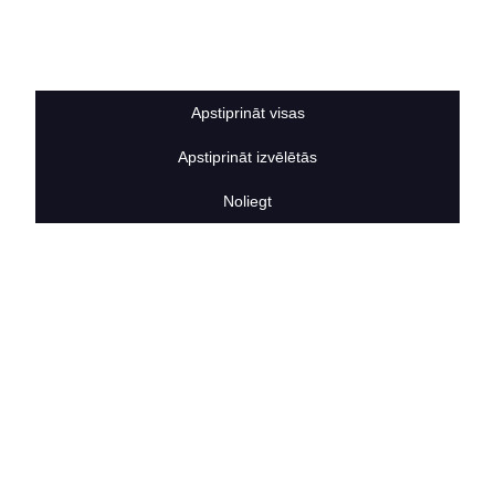
Sīkdatņu noteikumi
BERTAS NAMS
Par mums
Vakances
Apstiprināt visas
Rekvizīti
Kontakti
Apstiprināt izvēlētās
SOCIĀLIE TĪKLI
facebook
Noliegt
linkedIn
instagram
KONTAKTINFORMĀCIJA
TĀLRUNIS
+371 25911816
E-PASTA ADRESE
info@bertasnams.lv