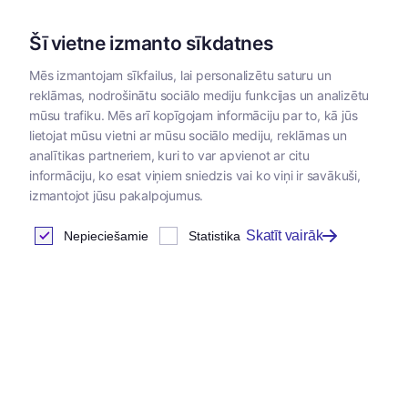
Šī vietne izmanto sīkdatnes
Mēs izmantojam sīkfailus, lai personalizētu saturu un
reklāmas, nodrošinātu sociālo mediju funkcijas un analizētu
Kategorijas
mūsu trafiku. Mēs arī kopīgojam informāciju par to, kā jūs
lietojat mūsu vietni ar mūsu sociālo mediju, reklāmas un
analītikas partneriem, kuri to var apvienot ar citu
informāciju, ko esat viņiem sniedzis vai ko viņi ir savākuši,
izmantojot jūsu pakalpojumus.
Skatīt vairāk
Nepieciešamie
Statistika