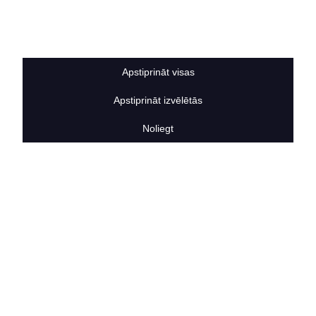
Sīkdatņu noteikumi
BERTAS NAMS
Par mums
Vakances
Apstiprināt visas
Rekvizīti
Kontakti
Apstiprināt izvēlētās
SOCIĀLIE TĪKLI
facebook
Noliegt
linkedIn
instagram
KONTAKTINFORMĀCIJA
TĀLRUNIS
+371 25911816
E-PASTA ADRESE
info@bertasnams.lv