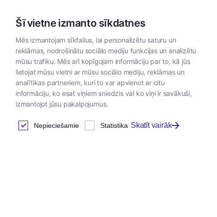
Šī vietne izmanto sīkdatnes
Mēs izmantojam sīkfailus, lai personalizētu saturu un
reklāmas, nodrošinātu sociālo mediju funkcijas un analizētu
Kategorijas
mūsu trafiku. Mēs arī kopīgojam informāciju par to, kā jūs
lietojat mūsu vietni ar mūsu sociālo mediju, reklāmas un
analītikas partneriem, kuri to var apvienot ar citu
informāciju, ko esat viņiem sniedzis vai ko viņi ir savākuši,
izmantojot jūsu pakalpojumus.
Skatīt vairāk
Nepieciešamie
Statistika