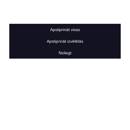
Sīkdatņu noteikumi
BERTAS NAMS
Par mums
Vakances
Apstiprināt visas
Rekvizīti
Kontakti
Apstiprināt izvēlētās
SOCIĀLIE TĪKLI
facebook
Noliegt
linkedIn
instagram
KONTAKTINFORMĀCIJA
TĀLRUNIS
+371 25911816
E-PASTA ADRESE
info@bertasnams.lv