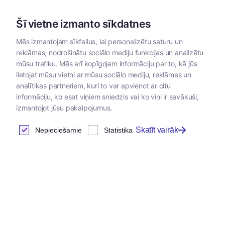
Šī vietne izmanto sīkdatnes
Mēs izmantojam sīkfailus, lai personalizētu saturu un
reklāmas, nodrošinātu sociālo mediju funkcijas un analizētu
Kategorijas
mūsu trafiku. Mēs arī kopīgojam informāciju par to, kā jūs
lietojat mūsu vietni ar mūsu sociālo mediju, reklāmas un
analītikas partneriem, kuri to var apvienot ar citu
informāciju, ko esat viņiem sniedzis vai ko viņi ir savākuši,
izmantojot jūsu pakalpojumus.
Skatīt vairāk
Nepieciešamie
Statistika