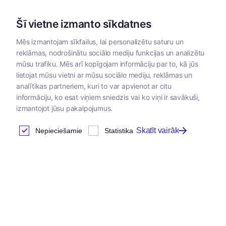
Šī vietne izmanto sīkdatnes
Mēs izmantojam sīkfailus, lai personalizētu saturu un
reklāmas, nodrošinātu sociālo mediju funkcijas un analizētu
Kategorijas
mūsu trafiku. Mēs arī kopīgojam informāciju par to, kā jūs
lietojat mūsu vietni ar mūsu sociālo mediju, reklāmas un
analītikas partneriem, kuri to var apvienot ar citu
informāciju, ko esat viņiem sniedzis vai ko viņi ir savākuši,
izmantojot jūsu pakalpojumus.
Skatīt vairāk
Nepieciešamie
Statistika