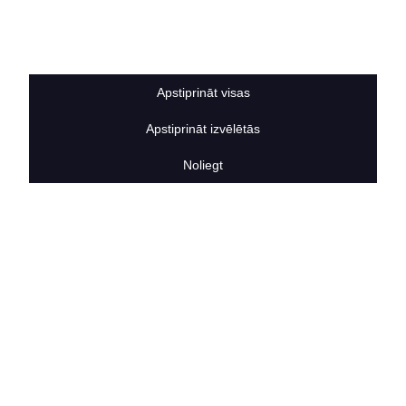
Sīkdatņu noteikumi
BERTAS NAMS
Par mums
Vakances
Apstiprināt visas
Rekvizīti
Kontakti
Apstiprināt izvēlētās
SOCIĀLIE TĪKLI
facebook
Noliegt
linkedIn
instagram
KONTAKTINFORMĀCIJA
TĀLRUNIS
+371 25911816
E-PASTA ADRESE
info@bertasnams.lv