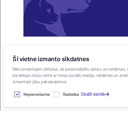
Šī vietne izmanto sīkdatnes
E-VEIKALS
Mēs izmantojam sīkfailus, lai personalizētu saturu un reklāmas, 
Iegādes noteikumi
jūs lietojat mūsu vietni ar mūsu sociālo mediju, reklāmas un analī
Privātuma politika
izmantojot jūsu pakalpojumus.
Sīkdatņu noteikumi
Skatīt vairāk
Nepieciešamie
Statistika