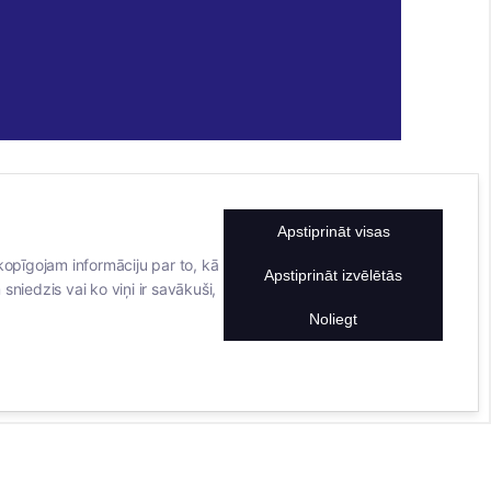
Apstiprināt visas
KONTAKTINFORMĀCIJA
TĀLRUNIS
kopīgojam informāciju par to, kā
Apstiprināt izvēlētās
sniedzis vai ko viņi ir savākuši,
+371 25911816
E-PASTA ADRESE
Noliegt
info@bertasnams.lv