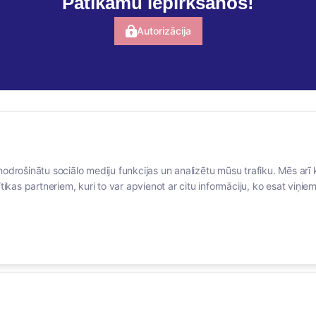
Patīkamu iepirkšanos!
Autorizācija
BERTAS NAMS
SOCIĀLIE TĪKLI
nodrošinātu sociālo mediju funkcijas un analizētu mūsu trafiku. Mēs arī 
Par mums
facebook
tikas partneriem, kuri to var apvienot ar citu informāciju, ko esat viņiem 
Vakances
linkedIn
Rekvizīti
instagram
Kontakti