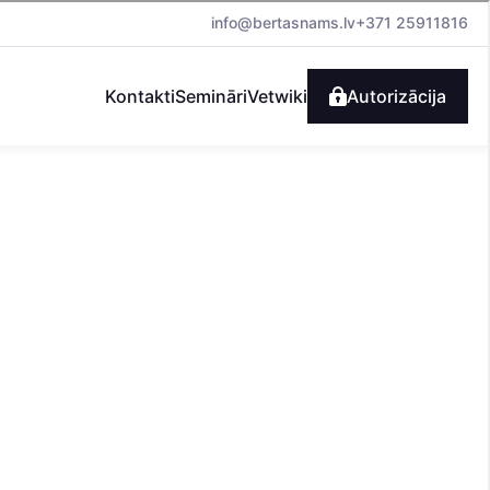
info@bertasnams.lv
+371 25911816
Kontakti
Semināri
Vetwiki
Autorizācija