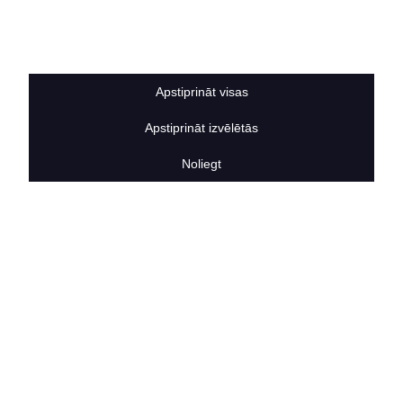
Sīkdatņu noteikumi
BERTAS NAMS
Par mums
Vakances
Apstiprināt visas
Rekvizīti
Kontakti
Apstiprināt izvēlētās
SOCIĀLIE TĪKLI
facebook
Noliegt
linkedIn
instagram
KONTAKTINFORMĀCIJA
TĀLRUNIS
+371 25911816
E-PASTA ADRESE
info@bertasnams.lv