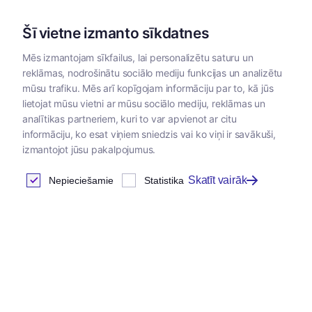
Šī vietne izmanto sīkdatnes
Mēs izmantojam sīkfailus, lai personalizētu saturu un
reklāmas, nodrošinātu sociālo mediju funkcijas un analizētu
Kategorijas
mūsu trafiku. Mēs arī kopīgojam informāciju par to, kā jūs
lietojat mūsu vietni ar mūsu sociālo mediju, reklāmas un
analītikas partneriem, kuri to var apvienot ar citu
informāciju, ko esat viņiem sniedzis vai ko viņi ir savākuši,
izmantojot jūsu pakalpojumus.
Skatīt vairāk
Nepieciešamie
Statistika