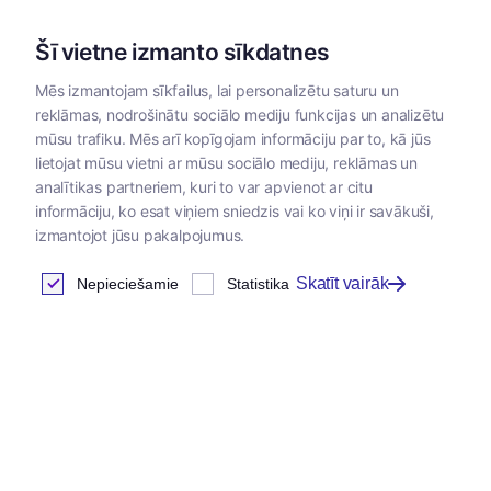
Šī vietne izmanto sīkdatnes
Mēs izmantojam sīkfailus, lai personalizētu saturu un
reklāmas, nodrošinātu sociālo mediju funkcijas un analizētu
Kategorijas
mūsu trafiku. Mēs arī kopīgojam informāciju par to, kā jūs
lietojat mūsu vietni ar mūsu sociālo mediju, reklāmas un
analītikas partneriem, kuri to var apvienot ar citu
informāciju, ko esat viņiem sniedzis vai ko viņi ir savākuši,
izmantojot jūsu pakalpojumus.
Skatīt vairāk
Nepieciešamie
Statistika