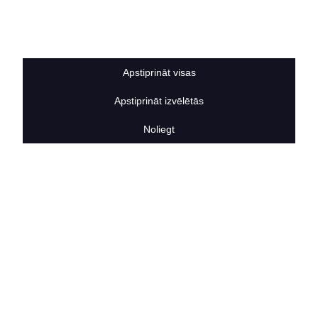
Sīkdatņu noteikumi
BERTAS NAMS
Par mums
Vakances
Apstiprināt visas
Rekvizīti
Kontakti
Apstiprināt izvēlētās
SOCIĀLIE TĪKLI
facebook
Noliegt
linkedIn
instagram
KONTAKTINFORMĀCIJA
TĀLRUNIS
+371 25911816
E-PASTA ADRESE
info@bertasnams.lv