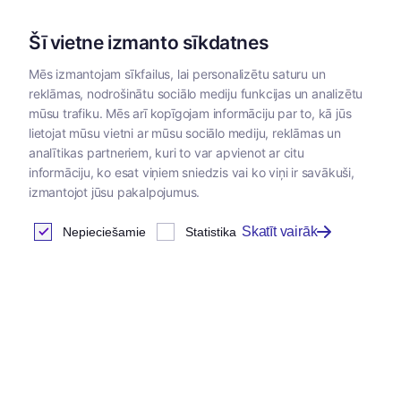
Šī vietne izmanto sīkdatnes
Mēs izmantojam sīkfailus, lai personalizētu saturu un
reklāmas, nodrošinātu sociālo mediju funkcijas un analizētu
Kategorijas
mūsu trafiku. Mēs arī kopīgojam informāciju par to, kā jūs
lietojat mūsu vietni ar mūsu sociālo mediju, reklāmas un
analītikas partneriem, kuri to var apvienot ar citu
informāciju, ko esat viņiem sniedzis vai ko viņi ir savākuši,
izmantojot jūsu pakalpojumus.
Skatīt vairāk
Nepieciešamie
Statistika