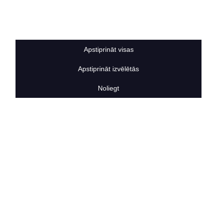
Sīkdatņu noteikumi
BERTAS NAMS
Par mums
Vakances
Apstiprināt visas
Rekvizīti
Kontakti
Apstiprināt izvēlētās
SOCIĀLIE TĪKLI
facebook
Noliegt
linkedIn
instagram
KONTAKTINFORMĀCIJA
TĀLRUNIS
+371 25911816
E-PASTA ADRESE
info@bertasnams.lv