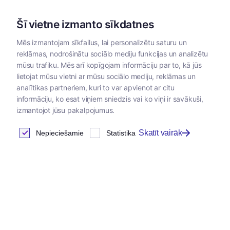
Šī vietne izmanto sīkdatnes
Mēs izmantojam sīkfailus, lai personalizētu saturu un
reklāmas, nodrošinātu sociālo mediju funkcijas un analizētu
Kategorijas
mūsu trafiku. Mēs arī kopīgojam informāciju par to, kā jūs
lietojat mūsu vietni ar mūsu sociālo mediju, reklāmas un
analītikas partneriem, kuri to var apvienot ar citu
informāciju, ko esat viņiem sniedzis vai ko viņi ir savākuši,
izmantojot jūsu pakalpojumus.
Skatīt vairāk
Nepieciešamie
Statistika