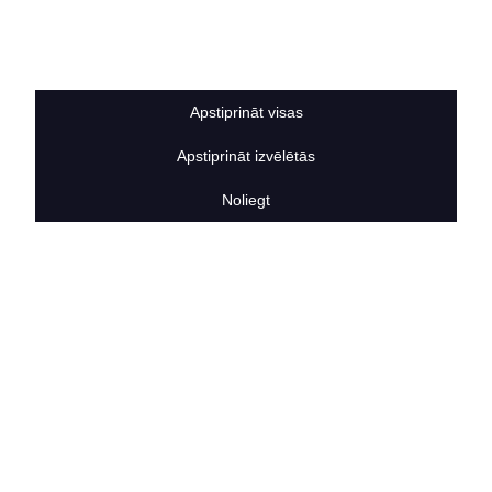
Sīkdatņu noteikumi
BERTAS NAMS
Par mums
Vakances
Apstiprināt visas
Rekvizīti
Kontakti
Apstiprināt izvēlētās
SOCIĀLIE TĪKLI
facebook
Noliegt
linkedIn
instagram
KONTAKTINFORMĀCIJA
TĀLRUNIS
+371 25911816
E-PASTA ADRESE
info@bertasnams.lv