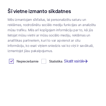
Šī vietne izmanto sīkdatnes
Mēs izmantojam sīkfailus, lai personalizētu saturu un
reklāmas, nodrošinātu sociālo mediju funkcijas un analizētu
Kategorijas
mūsu trafiku. Mēs arī kopīgojam informāciju par to, kā jūs
lietojat mūsu vietni ar mūsu sociālo mediju, reklāmas un
analītikas partneriem, kuri to var apvienot ar citu
informāciju, ko esat viņiem sniedzis vai ko viņi ir savākuši,
izmantojot jūsu pakalpojumus.
Skatīt vairāk
Nepieciešamie
Statistika