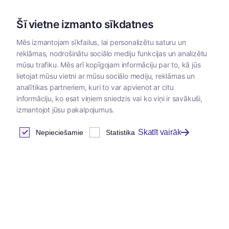
Šī vietne izmanto sīkdatnes
Mēs izmantojam sīkfailus, lai personalizētu saturu un
reklāmas, nodrošinātu sociālo mediju funkcijas un analizētu
Kategorijas
mūsu trafiku. Mēs arī kopīgojam informāciju par to, kā jūs
lietojat mūsu vietni ar mūsu sociālo mediju, reklāmas un
analītikas partneriem, kuri to var apvienot ar citu
informāciju, ko esat viņiem sniedzis vai ko viņi ir savākuši,
izmantojot jūsu pakalpojumus.
Skatīt vairāk
Nepieciešamie
Statistika