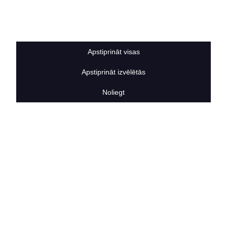
Sīkdatņu noteikumi
BERTAS NAMS
Par mums
Vakances
Apstiprināt visas
Rekvizīti
Kontakti
Apstiprināt izvēlētās
SOCIĀLIE TĪKLI
facebook
Noliegt
linkedIn
instagram
KONTAKTINFORMĀCIJA
TĀLRUNIS
+371 25911816
E-PASTA ADRESE
info@bertasnams.lv