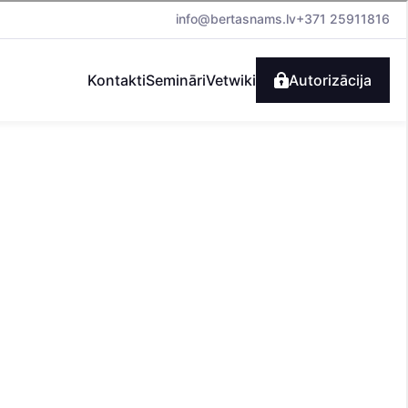
info@bertasnams.lv
+371 25911816
Kontakti
Semināri
Vetwiki
Autorizācija