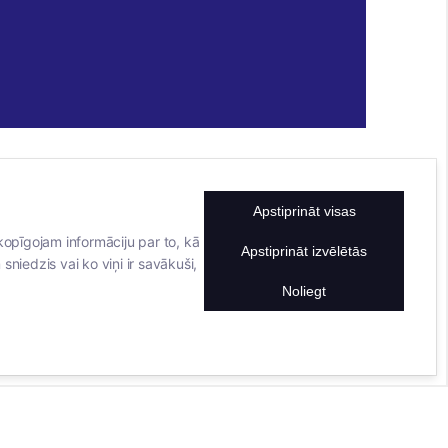
Apstiprināt visas
KONTAKTINFORMĀCIJA
TĀLRUNIS
kopīgojam informāciju par to, kā
Apstiprināt izvēlētās
sniedzis vai ko viņi ir savākuši,
+371 25911816
E-PASTA ADRESE
Noliegt
info@bertasnams.lv