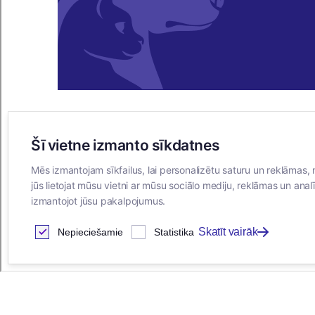
Šī vietne izmanto sīkdatnes
E-VEIKALS
Mēs izmantojam sīkfailus, lai personalizētu saturu un reklāmas, 
Iegādes noteikumi
jūs lietojat mūsu vietni ar mūsu sociālo mediju, reklāmas un analī
Privātuma politika
izmantojot jūsu pakalpojumus.
Sīkdatņu noteikumi
Skatīt vairāk
Nepieciešamie
Statistika