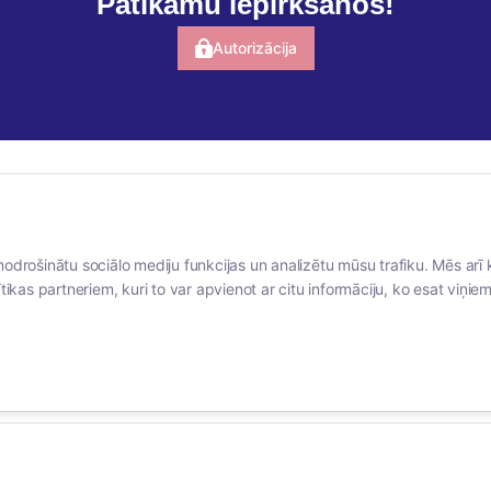
Patīkamu iepirkšanos!
Autorizācija
BERTAS NAMS
SOCIĀLIE TĪKLI
nodrošinātu sociālo mediju funkcijas un analizētu mūsu trafiku. Mēs arī 
Par mums
facebook
tikas partneriem, kuri to var apvienot ar citu informāciju, ko esat viņiem 
Vakances
linkedIn
Rekvizīti
instagram
Kontakti