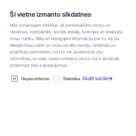
Šī vietne izmanto sīkdatnes
Mēs izmantojam sīkfailus, lai personalizētu saturu un
reklāmas, nodrošinātu sociālo mediju funkcijas un analizētu
Kategorijas
mūsu trafiku. Mēs arī kopīgojam informāciju par to, kā jūs
lietojat mūsu vietni ar mūsu sociālo mediju, reklāmas un
analītikas partneriem, kuri to var apvienot ar citu
informāciju, ko esat viņiem sniedzis vai ko viņi ir savākuši,
izmantojot jūsu pakalpojumus.
Skatīt vairāk
Nepieciešamie
Statistika