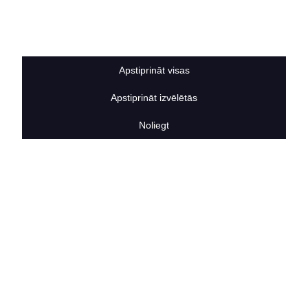
Sīkdatņu noteikumi
BERTAS NAMS
Par mums
Vakances
Apstiprināt visas
Rekvizīti
Kontakti
Apstiprināt izvēlētās
SOCIĀLIE TĪKLI
facebook
Noliegt
linkedIn
instagram
KONTAKTINFORMĀCIJA
TĀLRUNIS
+371 25911816
E-PASTA ADRESE
info@bertasnams.lv