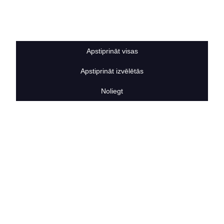
Sīkdatņu noteikumi
BERTAS NAMS
Par mums
Vakances
Apstiprināt visas
Rekvizīti
Kontakti
Apstiprināt izvēlētās
SOCIĀLIE TĪKLI
facebook
Noliegt
linkedIn
instagram
KONTAKTINFORMĀCIJA
TĀLRUNIS
+371 25911816
E-PASTA ADRESE
info@bertasnams.lv