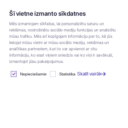
Šī vietne izmanto sīkdatnes
Mēs izmantojam sīkfailus, lai personalizētu saturu un
reklāmas, nodrošinātu sociālo mediju funkcijas un analizētu
Kategorijas
mūsu trafiku. Mēs arī kopīgojam informāciju par to, kā jūs
lietojat mūsu vietni ar mūsu sociālo mediju, reklāmas un
analītikas partneriem, kuri to var apvienot ar citu
informāciju, ko esat viņiem sniedzis vai ko viņi ir savākuši,
izmantojot jūsu pakalpojumus.
Skatīt vairāk
Nepieciešamie
Statistika