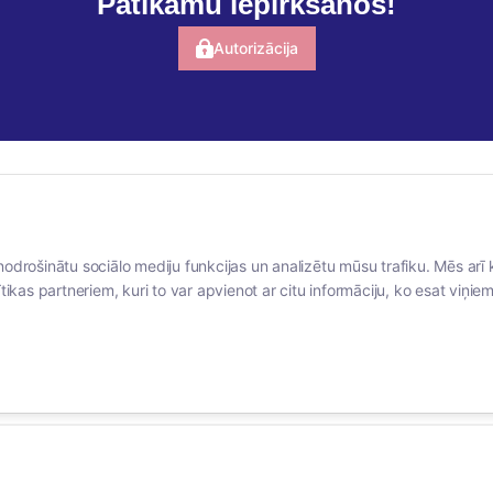
Patīkamu iepirkšanos!
Autorizācija
BERTAS NAMS
SOCIĀLIE TĪKLI
nodrošinātu sociālo mediju funkcijas un analizētu mūsu trafiku. Mēs arī 
Par mums
facebook
tikas partneriem, kuri to var apvienot ar citu informāciju, ko esat viņiem 
Vakances
linkedIn
Rekvizīti
instagram
Kontakti