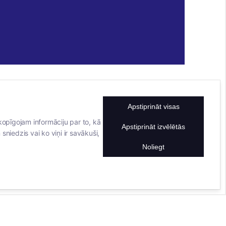
Apstiprināt visas
KONTAKTINFORMĀCIJA
TĀLRUNIS
kopīgojam informāciju par to, kā
Apstiprināt izvēlētās
sniedzis vai ko viņi ir savākuši,
+371 25911816
E-PASTA ADRESE
Noliegt
info@bertasnams.lv