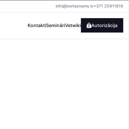
info@bertasnams.lv
+371 25911816
Kontakti
Semināri
Vetwiki
Autorizācija