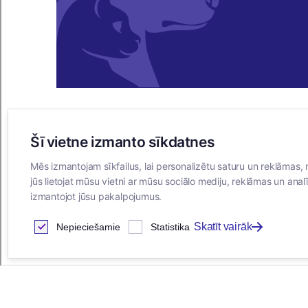
Šī vietne izmanto sīkdatnes
E-VEIKALS
Mēs izmantojam sīkfailus, lai personalizētu saturu un reklāmas, 
Iegādes noteikumi
jūs lietojat mūsu vietni ar mūsu sociālo mediju, reklāmas un analī
Privātuma politika
izmantojot jūsu pakalpojumus.
Sīkdatņu noteikumi
Skatīt vairāk
Nepieciešamie
Statistika