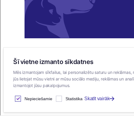
Šī vietne izmanto sīkdatnes
E-VEIKALS
Mēs izmantojam sīkfailus, lai personalizētu saturu un reklāmas, 
Iegādes noteikumi
jūs lietojat mūsu vietni ar mūsu sociālo mediju, reklāmas un analī
Privātuma politika
izmantojot jūsu pakalpojumus.
Sīkdatņu noteikumi
Skatīt vairāk
Nepieciešamie
Statistika