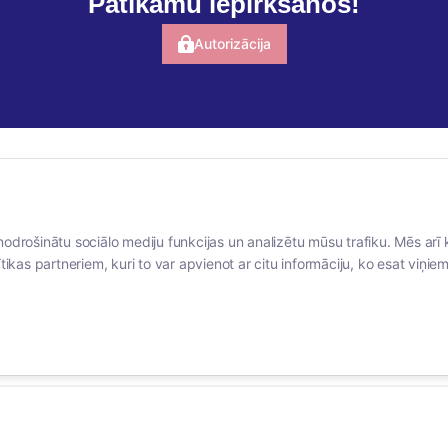
Patīkamu iepirkšanos!
Autorizācija
BERTAS NAMS
SOCIĀLIE TĪKLI
nodrošinātu sociālo mediju funkcijas un analizētu mūsu trafiku. Mēs arī 
Par mums
facebook
tikas partneriem, kuri to var apvienot ar citu informāciju, ko esat viņiem 
Vakances
linkedIn
Rekvizīti
instagram
Kontakti