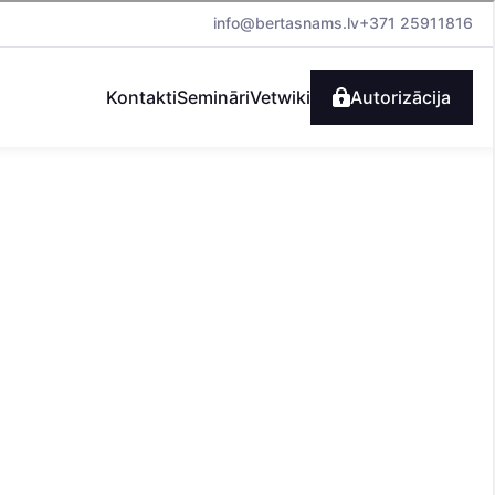
info@bertasnams.lv
+371 25911816
Kontakti
Semināri
Vetwiki
Autorizācija