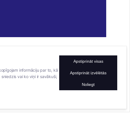
Apstiprināt visas
KONTAKTINFORMĀCIJA
TĀLRUNIS
kopīgojam informāciju par to, kā
Apstiprināt izvēlētās
sniedzis vai ko viņi ir savākuši,
+371 25911816
E-PASTA ADRESE
Noliegt
info@bertasnams.lv