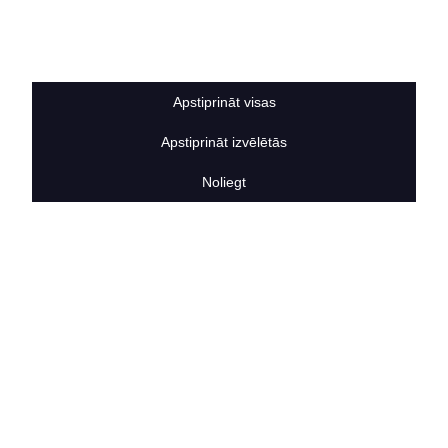
Sīkdatņu noteikumi
BERTAS NAMS
Par mums
Vakances
Apstiprināt visas
Rekvizīti
Kontakti
Apstiprināt izvēlētās
SOCIĀLIE TĪKLI
facebook
Noliegt
linkedIn
instagram
KONTAKTINFORMĀCIJA
TĀLRUNIS
+371 25911816
E-PASTA ADRESE
info@bertasnams.lv