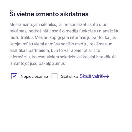
Šī vietne izmanto sīkdatnes
Mēs izmantojam sīkfailus, lai personalizētu saturu un
reklāmas, nodrošinātu sociālo mediju funkcijas un analizētu
Kategorijas
mūsu trafiku. Mēs arī kopīgojam informāciju par to, kā jūs
lietojat mūsu vietni ar mūsu sociālo mediju, reklāmas un
analītikas partneriem, kuri to var apvienot ar citu
informāciju, ko esat viņiem sniedzis vai ko viņi ir savākuši,
izmantojot jūsu pakalpojumus.
Skatīt vairāk
Nepieciešamie
Statistika